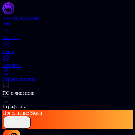
Market
OnlyGames
beta
Главная
Игры
Сервисы
Игровая валюта
ПО и лицензии
Периферия
Пополнение
Steam
ПОПОЛНИТЬ