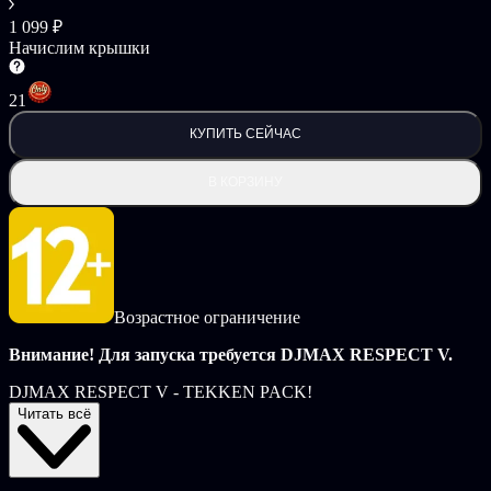
1 099 ₽
Начислим крышки
21
КУПИТЬ СЕЙЧАС
В КОРЗИНУ
Возрастное ограничение
Внимание! Для запуска требуется DJMAX RESPECT V.
DJMAX RESPECT V - TEKKEN PACK!
Читать всё
Встречайте пакет «Песни серии TEKKEN» прямо сейчас! Это
DLC содержит в общей сложности 12 песен. Теперь
наслаждайтесь песнями TEKKEN в DJMAX RESPECT V.