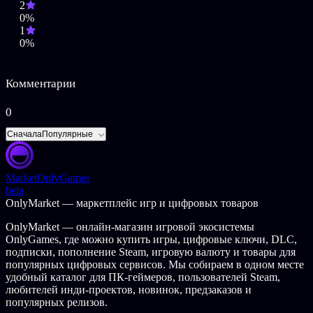
2
Улучшенный редактор
0%
Улучшенный интерфейс
1
Режим автоматической битвы
0%
Игрок может захватывать столицы
Поддержка Direct 3D
Улучшенный чат между игроками
Комментарии
Поддержка больших карт (120x120 и 144x144)
Все обновления для Disciples II: Dark Prophecy
2 новых мини-кампании высокого уровня сложности и
0
оригинальные кампании Disciples II
16 карт для сетевой и одиночной игры, включая 10
Сначала
Популярные
совершенно новых
3 новых персонажа
Новые задние планы для столиц
Market
OnlyGames
Новые задние планы для битв
beta
Четыре новых музыкальных композиции
OnlyMarket — маркетплейс игр и цифровых товаров
Сборник концепт-арт работ и скетчей.
OnlyMarket — онлайн-магазин игровой экосистемы
OnlyGames, где можно купить игры, цифровые ключи, DLC,
подписки, пополнение Steam, игровую валюту и товары для
популярных цифровых сервисов. Мы собираем в одном месте
удобный каталог для ПК-геймеров, пользователей Steam,
любителей инди-проектов, новинок, предзаказов и
популярных релизов.