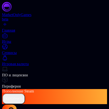
Market
OnlyGames
beta
Главная
Игры
Сервисы
Игровая валюта
ПО и лицензии
Периферия
Пополнение
Steam
ПОПОЛНИТЬ