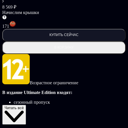
8 569 ₽
Начислим крышки
171
КУПИТЬ СЕЙЧАС
В КОРЗИНУ
Возрастное ограничение
В издание Ultimate Edition входят:
сезонный пропуск
набор Additional Digimon & Episode Pack 1
Читать всё
набор Additional Digimon & Episode Pack 2
набор Additional Digimon & Episode Pack 3
бонус сезонного пропуска: предмет для фермы
Golden Moai