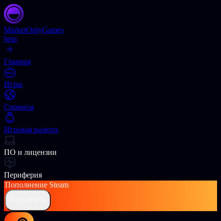
Market
OnlyGames
beta
Главная
Игры
Сервисы
Игровая валюта
ПО и лицензии
Периферия
Пополнение
Steam
ПОПОЛНИТЬ