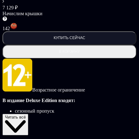
7 129 ₽
Начислим крышки
142
КУПИТЬ СЕЙЧАС
В КОРЗИНУ
Возрастное ограничение
В издание Deluxe Edition входят:
сезонный пропуск
набор Additional Digimon & Episode Pack 1
Читать всё
набор Additional Digimon & Episode Pack 2
набор Additional Digimon & Episode Pack 3
бонус сезонного пропуска: предмет для фермы
Golden Moai