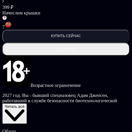
399 ₽
Начислим крышки
7
КУПИТЬ СЕЙЧАС
В КОРЗИНУ
Возрастное ограничение
2027 год. Вы - бывший спецназовец Адам Дженсен,
работавший в службе безопасности биотехнологической
компании. На фирму напали неизвестные все ученые
Читать всё
погибли, а вы были смертельно ранены и лишь
кибертехнологии спасли вам жизнь. В поисках тех, кто стоял
за нападением, вам предстоит обойти весь мир. Эти люди уже
решили, по какому пути предстоит развиваться человечеству,
Обзор