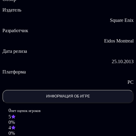
и они не остановятся ни перед чем. Вы должны понять, к чему
приведет этот путь, потому что изменить его сможете только
Издатель
вы.
Square Enix
Deus Ex: Human Revolution – Director’s Cut © Square Enix Ltd.
2013. Developed by Eidos Montreal and Snowed in Studios Inc.
Разработчик
Deus Ex: Human Revolution – Director’s Cut, Deus Ex: Human
Revolution, the Deus Ex logo, Eidos Montreal and the Eidos logo
Eidos Montreal
are trademarks of Square Enix Ltd. Square Enix and the Square
Enix logo are trademarks or registered trademarks of Square Enix
Дата релиза
Holdings Co. Ltd. This software product includes Autodesk®
Scaleform® software, © 2013 Autodesk, Inc. All rights reserved.
25.10.2013
FMOD Ex Sound System, copyright © Firelight Technologies Pty,
Ltd., 1994-2011. Facial animations generated with FaceFX. ©2002-
Платформа
2013, OC3 Entertainment, Inc. and its licensors. All rights reserved.
This software product includes Autodesk® Gameware™ software,
PC
© 2013 Autodesk, Inc. All rights reserved. All other trademarks are
the property of their respective owners. All rights reserved.
ИНФОРМАЦИЯ ОБ ИГРЕ
0
нет оценок игроков
5
0%
4
0%