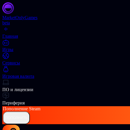
Market
OnlyGames
beta
Главная
Игры
Сервисы
Игровая валюта
ПО и лицензии
Периферия
Пополнение
Steam
ПОПОЛНИТЬ