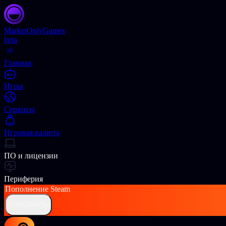
Market
OnlyGames
beta
Главная
Игры
Сервисы
Игровая валюта
ПО и лицензии
Периферия
Пополнение
Steam
ПОПОЛНИТЬ