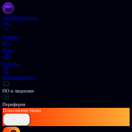
Market
OnlyGames
beta
Главная
Игры
Сервисы
Игровая валюта
ПО и лицензии
Периферия
Пополнение
Steam
ПОПОЛНИТЬ