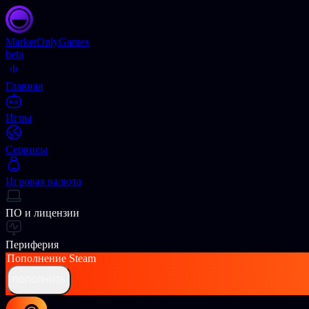
Market
OnlyGames
beta
Главная
Игры
Сервисы
Игровая валюта
ПО и лицензии
Периферия
Пополнение
Steam
ПОПОЛНИТЬ