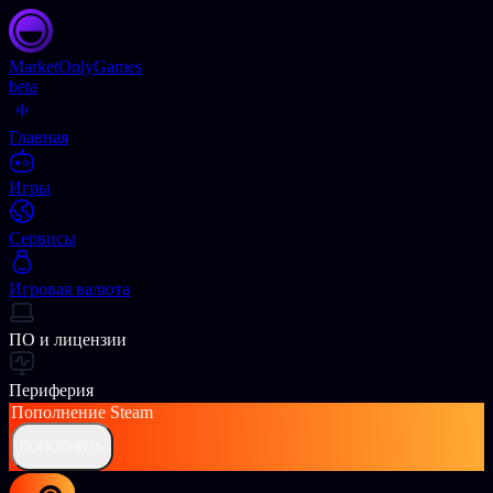
Market
OnlyGames
beta
Главная
Игры
Сервисы
Игровая валюта
ПО и лицензии
Периферия
Пополнение
Steam
ПОПОЛНИТЬ