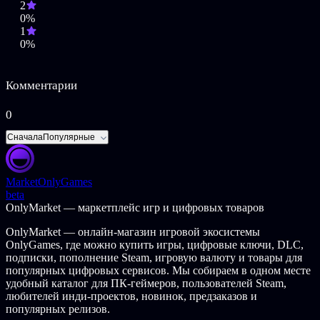
2
ОПИСАНИЕ КОНТЕНТА ДЛЯ ВЗРОСЛЫХ
0%
Разработчики описывают контент так:
1
0%
Эта Игра может содержать контент, не подходящий для
всех возрастов. Общий контент для взрослых.
Комментарии
© 2022 Sony Interactive Entertainment Inc. / KOJIMA
PRODUCTIONS Co., Ltd. / HIDEO KOJIMA. PC version
0
published by 505 Games. 505 Games and the 505 Games logo are
trademarks or registered trademarks of 505 Games SpA or its
Сначала
Популярные
affiliates in the U.S. and/or other countries. DEATH STRANDING
is a trademark of Sony Interactive Entertainment LLC.
Market
OnlyGames
beta
OnlyMarket — маркетплейс игр и цифровых товаров
OnlyMarket — онлайн-магазин игровой экосистемы
OnlyGames, где можно купить игры, цифровые ключи, DLC,
подписки, пополнение Steam, игровую валюту и товары для
популярных цифровых сервисов. Мы собираем в одном месте
удобный каталог для ПК-геймеров, пользователей Steam,
любителей инди-проектов, новинок, предзаказов и
популярных релизов.