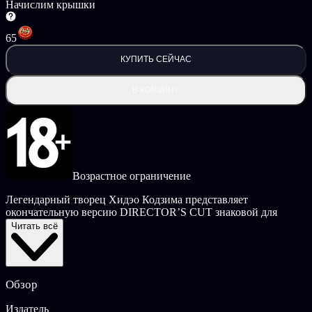
Начислим крышки
65
КУПИТЬ СЕЙЧАС
В КОРЗИНУ
Возрастное ограничение
Легендарный творец Хидэо Кодзима представляет
окончательную версию DIRECTOR’S CUT знаковой для
жанра игры.
Читать всё
Таинственное событие, известное как Death Stranding, в
будущем открыло дверь между миром живых и миром
мертвых. Как результат, уродливые потусторонние твари
Обзор
отправились бродить по падшему миру, в котором почти не
осталось людей.
Издатель