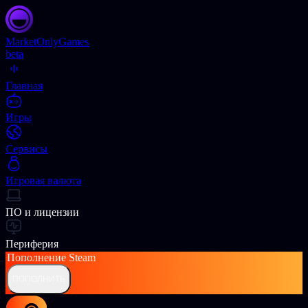
Market
OnlyGames
beta
Главная
Игры
Сервисы
Игровая валюта
ПО и лицензии
Периферия
Пополнение
Steam
ПОПОЛНИТЬ