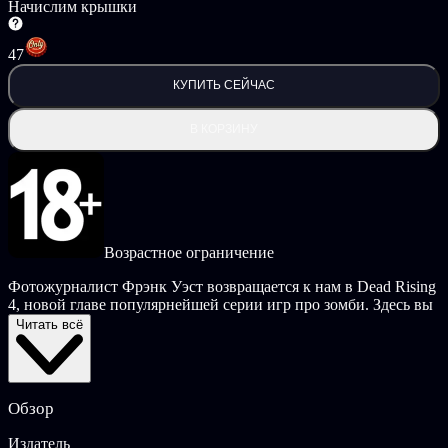
Начислим крышки
47
КУПИТЬ СЕЙЧАС
В КОРЗИНУ
Возрастное ограничение
Фотожурналист Фрэнк Уэст возвращается к нам в Dead Rising
4, новой главе популярнейшей серии игр про зомби. Здесь вы
найдете все, чем знаменита серия, а также новые классы
Читать всё
зомби и экзоскелеты. Исследуйте город, ищите припасы и
сражайтесь в огромном открытом мире, полном возможностей
для создания оружия и изменения внешнего вида героя.
Обзор
©CAPCOM CO., LTD. 2016 ALL RIGHTS RESERVED.
Издатель