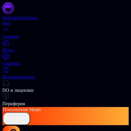
Market
OnlyGames
beta
Главная
Игры
Сервисы
Игровая валюта
ПО и лицензии
Периферия
Пополнение
Steam
ПОПОЛНИТЬ