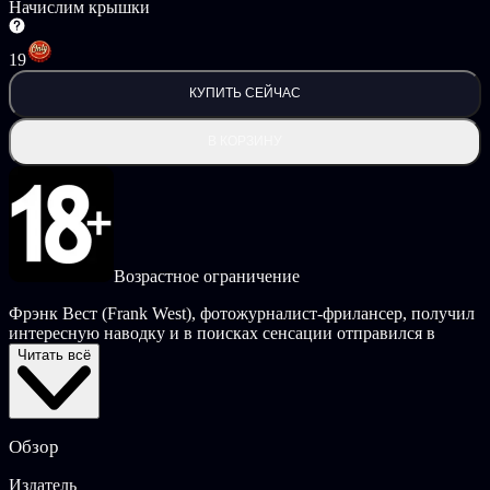
Начислим крышки
19
КУПИТЬ СЕЙЧАС
В КОРЗИНУ
Возрастное ограничение
Фрэнк Вест (Frank West), фотожурналист-фрилансер, получил
интересную наводку и в поисках сенсации отправился в
маленький городок. Но оказалось, что городок кишит зомби!
Читать всё
Фрэнк укрылся в местном ТЦ, решив, что там будет
безопасно, но он жестоко ошибся. Выжить в бесконечном
потоке зомби нелегко, но в распоряжении Фрэнка целый
торговый центр. Для борьбы с плотоядной толпой можно
Обзор
использовать что угодно, по ходу дела раскрывая тайну
кошмарной эпидемии.
Издатель