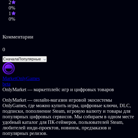
2
Система реального времени – ключевые сюжетные
0%
моменты происходят в определённых местах вне
1
зависимости от того, где находится Фрэнк. Не
0%
пропустите важные события!
Фотожурналистские навыки Фрэнка – творящийся
кошмар можно снимать на плёнку, и чем лучше снимок,
Комментарии
тем больше награда за него.
НИПы – помогают игрокам пробираться через
0
захваченный зомби ТЦ.
Раскройте тайну – почему же все жители города стали
Сначала
Популярные
зомби?
Дополнительные функции:
Market
OnlyGames
Система сохранения – ячеек для сохранения данных
beta
стало 5.
OnlyMarket — маркетплейс игр и цифровых товаров
Поддержка контроллеров – в игру можно играть на
контроллерах от Xbox 360/Xbox One и Playstation
OnlyMarket — онлайн-магазин игровой экосистемы
DualShock 4, для кнопок которых имеются
OnlyGames, где можно купить игры, цифровые ключи, DLC,
соответствующие значки.
подписки, пополнение Steam, игровую валюту и товары для
Настройки разрешения – 4K и выше.
популярных цифровых сервисов. Мы собираем в одном месте
Переменная частота кадров – не ограничена, поддержка
удобный каталог для ПК-геймеров, пользователей Steam,
мониторов с технологией Nvidia G-SYNC на 144 Гц.
любителей инди-проектов, новинок, предзаказов и
Можно менять настройки клавиатуры и мыши.
популярных релизов.
Игра переведена на русский.