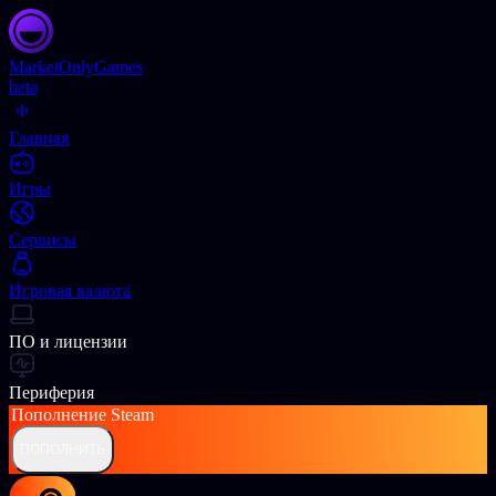
Market
OnlyGames
beta
Главная
Игры
Сервисы
Игровая валюта
ПО и лицензии
Периферия
Пополнение
Steam
ПОПОЛНИТЬ