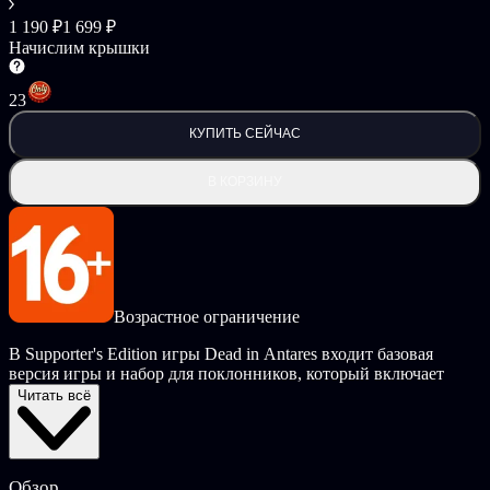
1 190 ₽
1 699 ₽
Начислим крышки
23
КУПИТЬ СЕЙЧАС
В КОРЗИНУ
Возрастное ограничение
В Supporter's Edition игры Dead in Antares входит базовая
версия игры и набор для поклонников, который включает
эксклюзивный боевой скин для Амелии, робота-компаньона,
Читать всё
который два раза в день дает вам немного дополнительных
ресурсов, если вы его погладите, а также успокаивающий
саундтрек от Антуана Бушериха.
Обзор
Dead in Antares — это пошаговый симулятор на выживание с