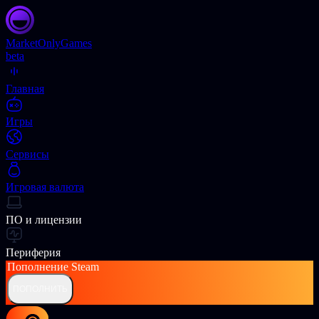
Market
OnlyGames
beta
Главная
Игры
Сервисы
Игровая валюта
ПО и лицензии
Периферия
Пополнение
Steam
ПОПОЛНИТЬ