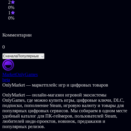
2
0%
Игра с использованием смешанных медиа
1
Все в Dead Format создано специально для игры. Это
0%
включает в себя VHS-записи, которые были сняты и
смонтированы Katanalevy. Каждая кассета открывает
ностальгическое окно в миры, которые игроки будут
Комментарии
исследовать.
0
Запрещено не без причины
Сначала
Популярные
Смотреть эти кассеты опасно для жизни. Кое-что никогда не
должны были увидеть люди… А теперь оно тоже видит
людей.
Market
OnlyGames
О разработчике
beta
OnlyMarket — маркетплейс игр и цифровых товаров
Крис Эври (Katanalevy) — соло-разработчик из Шотландии,
который исследует мрачные глубины подсознания, создавая
OnlyMarket — онлайн-магазин игровой экосистемы
готические хоррор-миры. Среди его прошлых работ —
OnlyGames, где можно купить игры, цифровые ключи, DLC,
Cardiac, Symphony of Seven Souls и Daemonologie.
подписки, пополнение Steam, игровую валюту и товары для
популярных цифровых сервисов. Мы собираем в одном месте
ОПИСАНИЕ КОНТЕНТА ДЛЯ ВЗРОСЛЫХ
удобный каталог для ПК-геймеров, пользователей Steam,
любителей инди-проектов, новинок, предзаказов и
Разработчики описывают контент так:
популярных релизов.