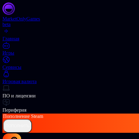
Market
OnlyGames
beta
Главная
Игры
Сервисы
Игровая валюта
ПО и лицензии
Периферия
Пополнение
Steam
ПОПОЛНИТЬ