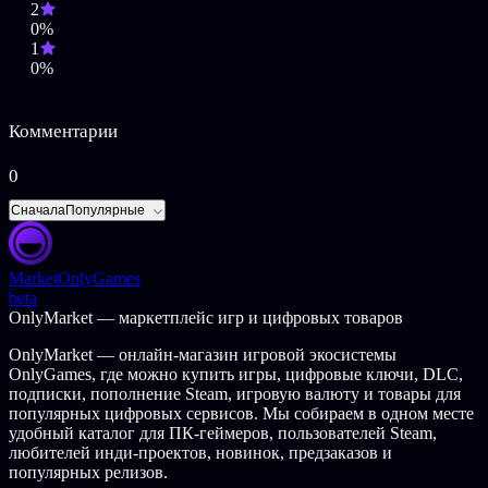
Да здравствуют яркие цвета! Присоединитесь к Цветной
2
Революции и сразитесь с коварным Товарищем Черным
0%
и его дьявольской армией.
1
Освободите горожан из черно-белого мира, раскрашивая
0%
город яркими красками, уворачиваясь от чернильных
пушек и других противников.
Сразитесь за Хрома-сити в многопользовательском
Комментарии
режиме до 4-х игроков на одном экране, в одном из 8
игровых режимов.
0
Спасите ваш город! Раскрасьте Хрома-сити и его
небоскрёбы, мосты и кварталы в вашем собственном
Сначала
Популярные
стиле.
Особенности Steam-версии игры:
Market
OnlyGames
beta
Улучшенное разрешение текстур и освещения.
OnlyMarket — маркетплейс игр и цифровых товаров
Улучшенное качество видеороликов.
Добавлена технология FXAA Anti Aliasing.
OnlyMarket — онлайн-магазин игровой экосистемы
Добавлена возможность выбора разрешений и качества
OnlyGames, где можно купить игры, цифровые ключи, DLC,
графики.
подписки, пополнение Steam, игровую валюту и товары для
Поддержка мыши и клавиатура, а также геймпадов
популярных цифровых сервисов. Мы собираем в одном месте
360/ps4.
удобный каталог для ПК-геймеров, пользователей Steam,
Неофициальная поддержка контроллера Wiimote.
любителей инди-проектов, новинок, предзаказов и
популярных релизов.