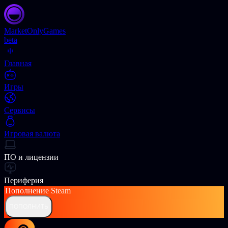
Market
OnlyGames
beta
Главная
Игры
Сервисы
Игровая валюта
ПО и лицензии
Периферия
Пополнение
Steam
ПОПОЛНИТЬ