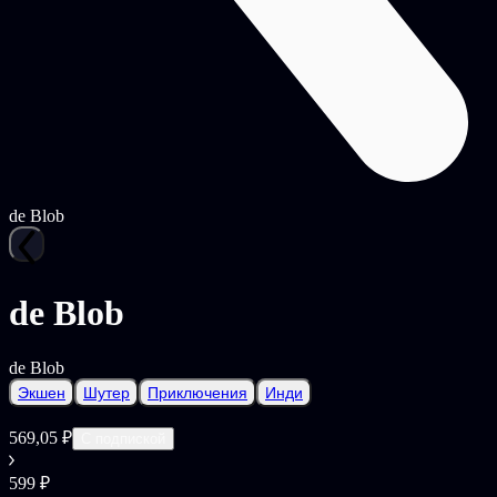
de Blob
de Blob
de Blob
Экшен
Шутер
Приключения
Инди
569,05 ₽
С подпиской
599 ₽