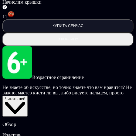
Начислим крышки
11
КУПИТЬ СЕЙЧАС
В КОРЗИНУ
Возрастное ограничение
Не знаете об искусстве, но точно знаете что вам нравится? Не
важно, мастер кисти ли вы, либо рисуете пальцем, просто
скажите нет серости и присоединяйтесь к Капле и его друзьям
Читать всё
в их цветной революции. Хитрый и необычный герой, только
Капля может прыгать, скакать и крушить все на своем пути и
спасти Хрома-сити от бесцветного будущего.
Обзор
Сразитесь с огромными танковыми батальонами,
скоростными гонщиками I.N.K.T. и элитными чернильными
Издатель
солдатами — путь к освобождению жителей Хрома-сити