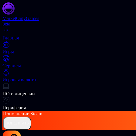
Market
OnlyGames
beta
Главная
Игры
Сервисы
Игровая валюта
ПО и лицензии
Периферия
Пополнение
Steam
ПОПОЛНИТЬ