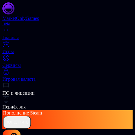
Market
OnlyGames
beta
Главная
Игры
Сервисы
Игровая валюта
ПО и лицензии
Периферия
Пополнение
Steam
ПОПОЛНИТЬ