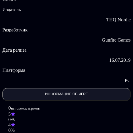
Издатель
© 2019 THQ Nordic AB, Sweden. Developed by Gunfire Games.
Darksiders, THQ and their respective logos are trademarks and/or
THQ Nordic
registered trademarks of THQ Nordic AB. All rights reserved. All
other trademarks, logos and copyrights are property of their
Разработчик
respective owners.
Gunfire Games
Дата релиза
16.07.2019
Платформа
PC
ИНФОРМАЦИЯ ОБ ИГРЕ
0
нет оценок игроков
5
0%
4
0%