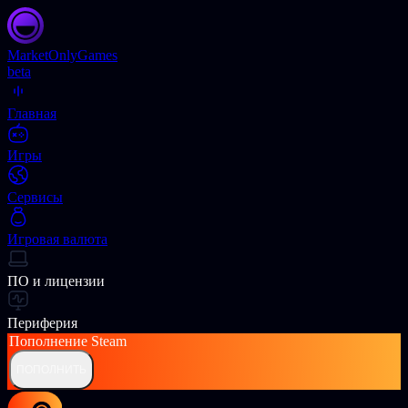
Market
OnlyGames
beta
Главная
Игры
Сервисы
Игровая валюта
ПО и лицензии
Периферия
Пополнение
Steam
ПОПОЛНИТЬ