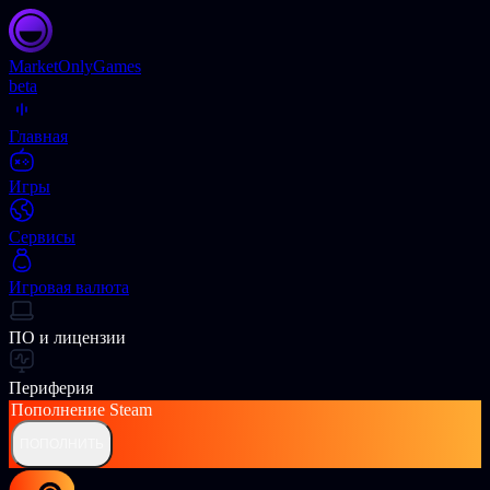
Market
OnlyGames
beta
Главная
Игры
Сервисы
Игровая валюта
ПО и лицензии
Периферия
Пополнение
Steam
ПОПОЛНИТЬ