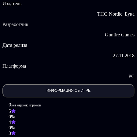
Издатель
Станьте ЯРОСТЬЮ — магом, который борется за
THQ Nordic, Бука
восстановление равновесия сил на Земле с помощью чар
и хлыста!
Разработчик
Осваивайте различные формы магии.
Исследуйте полный тайн мир.
Gunfire Games
Победите Семь смертных грехов и их слуг, среди
которых встретятся как мистические существа, так и
Дата релиза
настоящие чудовища.
Вас ждет знакомый стиль Darksiders:
27.11.2018
постапокалиптическая Земля, вершины Небес и
глубины Ада, разрушенные войной, тленом и поступью
Платформа
природы.
PC
ИНФОРМАЦИЯ ОБ ИГРЕ
0
нет оценок игроков
5
0%
4
0%
3