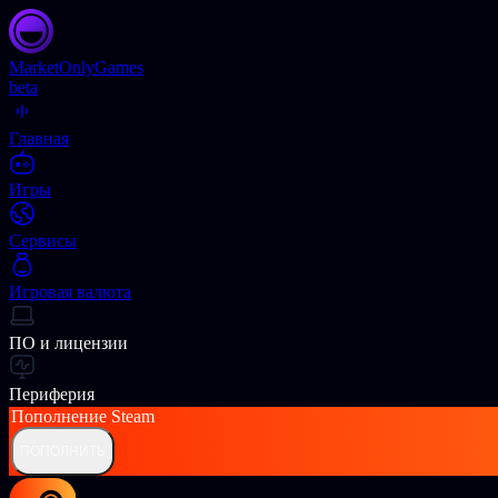
Market
OnlyGames
beta
Главная
Игры
Сервисы
Игровая валюта
ПО и лицензии
Периферия
Пополнение
Steam
ПОПОЛНИТЬ