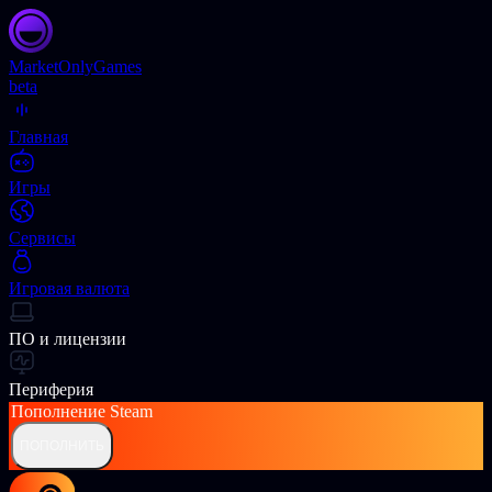
Market
OnlyGames
beta
Главная
Игры
Сервисы
Игровая валюта
ПО и лицензии
Периферия
Пополнение
Steam
ПОПОЛНИТЬ