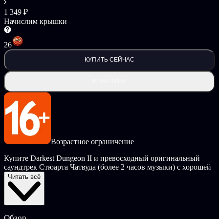
1 349 ₽
Начислим крышки
26
КУПИТЬ СЕЙЧАС
В КОРЗИНУ
Возрастное ограничение
Купите Darkest Dungeon II и превосходный оригинальный
саундтрек Стюарта Чатвуда (более 2 часов музыки) с хорошей
скидкой.
Читать всё
Darkest Dungeon II
— это путешествие в жанре рогалик, в
которое отправляются обречённые души. Создайте отряд
героев, снарядите Дилижанс и идите спасать мир, освещая
Обзор
умирающие земли последней искрой надежды. Но помните,