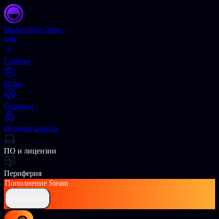
Market
OnlyGames
beta
Главная
Игры
Сервисы
Игровая валюта
ПО и лицензии
Периферия
Пополнение
Steam
ПОПОЛНИТЬ