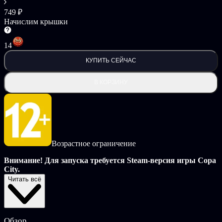
749 ₽
Начислим крышки
14
КУПИТЬ СЕЙЧАС
В КОРЗИНУ
Возрастное ограничение
Внимание! Для запуска требуется Steam-версия игры Copa
City.
Читать всё
Обновитесь до Ultimate Football Tycoon Experience
Расширьте свои возможности в первом в мире футбольном
градостроительном симуляторе с помощью дополнительного
Обзор
контента, клубов и опций настройки. Возьмите под контроль