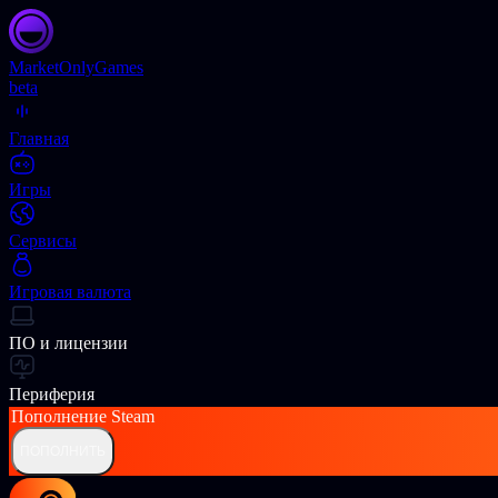
Market
OnlyGames
beta
Главная
Игры
Сервисы
Игровая валюта
ПО и лицензии
Периферия
Пополнение
Steam
ПОПОЛНИТЬ