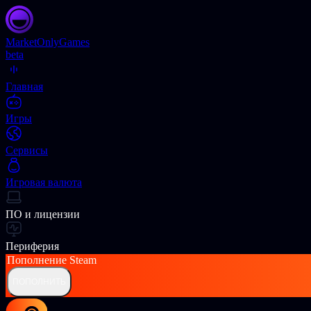
Market
OnlyGames
beta
Главная
Игры
Сервисы
Игровая валюта
ПО и лицензии
Периферия
Пополнение
Steam
ПОПОЛНИТЬ