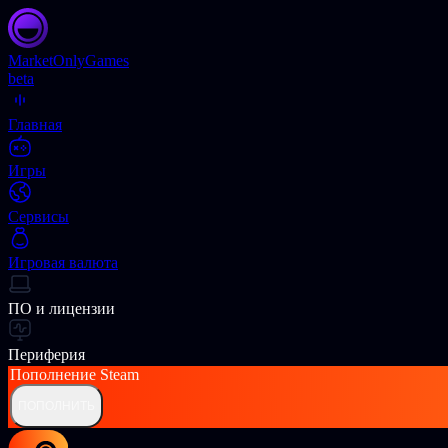
Market
OnlyGames
beta
Главная
Игры
Сервисы
Игровая валюта
ПО и лицензии
Периферия
Пополнение
Steam
ПОПОЛНИТЬ