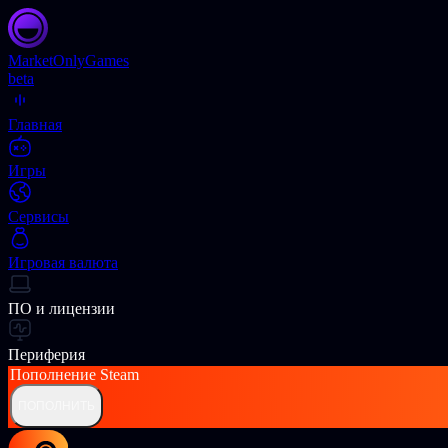
Market
OnlyGames
beta
Главная
Игры
Сервисы
Игровая валюта
ПО и лицензии
Периферия
Пополнение
Steam
ПОПОЛНИТЬ