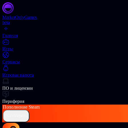
Market
OnlyGames
beta
Главная
Игры
Сервисы
Игровая валюта
ПО и лицензии
Периферия
Пополнение
Steam
ПОПОЛНИТЬ