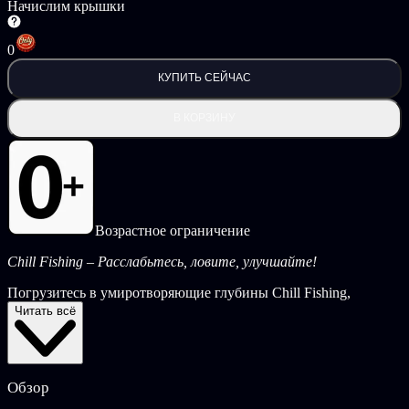
Начислим крышки
0
КУПИТЬ СЕЙЧАС
В КОРЗИНУ
Возрастное ограничение
Chill Fishing – Расслабьтесь, ловите, улучшайте!
Погрузитесь в умиротворяющие глубины Chill Fishing,
минималистичной рыбацкой игры, где каждый заброс – это
Читать всё
новое приключение. Закидывайте крючок, исследуйте
глубины океана, ловите разноцветных рыб и открывайте для
себя редкие и легендарные виды.
Обзор
Улучшайте свое снаряжение, открывайте новые биомы и
продвигайтесь дальше в своих исследованиях. Независимо от