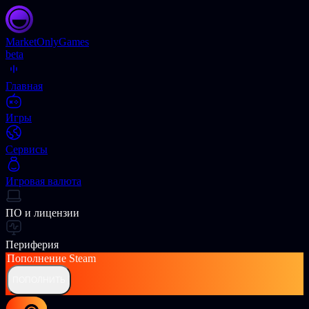
Market
OnlyGames
beta
Главная
Игры
Сервисы
Игровая валюта
ПО и лицензии
Периферия
Пополнение
Steam
ПОПОЛНИТЬ