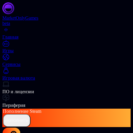
Market
OnlyGames
beta
Главная
Игры
Сервисы
Игровая валюта
ПО и лицензии
Периферия
Пополнение
Steam
ПОПОЛНИТЬ