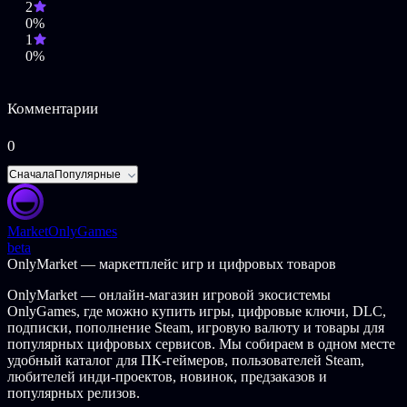
2
0%
Эта игра содержит упоминания о психиатрических
1
препаратах и наркомании.
0%
Комментарии
0
Сначала
Популярные
Market
OnlyGames
beta
OnlyMarket — маркетплейс игр и цифровых товаров
OnlyMarket — онлайн-магазин игровой экосистемы
OnlyGames, где можно купить игры, цифровые ключи, DLC,
подписки, пополнение Steam, игровую валюту и товары для
популярных цифровых сервисов. Мы собираем в одном месте
удобный каталог для ПК-геймеров, пользователей Steam,
любителей инди-проектов, новинок, предзаказов и
популярных релизов.