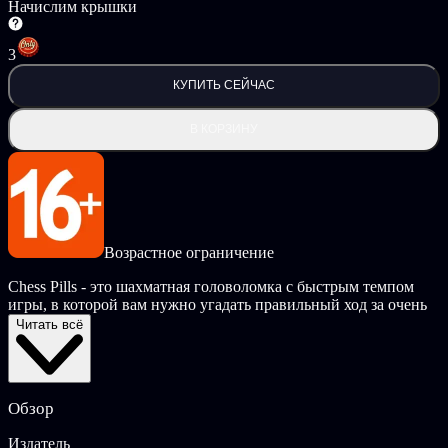
Начислим крышки
3
КУПИТЬ СЕЙЧАС
В КОРЗИНУ
Возрастное ограничение
Chess Pills - это шахматная головоломка с быстрым темпом
игры, в которой вам нужно угадать правильный ход за очень
короткое время.
Читать всё
Таблетки на помощь
К счастью, у вас есть таблетки, которые помогут вам:
Обзор
Оранжевая таблетка: Вы становитесь внимательным. Вы
сразу же сосредотачиваетесь на нужной фигуре, которую
Издатель