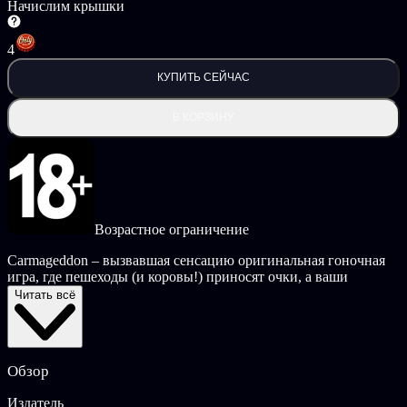
Начислим крышки
4
КУПИТЬ СЕЙЧАС
В КОРЗИНУ
Возрастное ограничение
Carmageddon – вызвавшая сенсацию оригинальная гоночная
игра, где пешеходы (и коровы!) приносят очки, а ваши
соперники – сборище психов на безумных машинах убийства.
Читать всё
В этой игре вы можете ехатькуда хотите, здесь царит анархия
и зашкаливающий уровень нереального комедийного
насилия. Это гоночная игра, где гонки – для слабаков.
Обзор
Теперь классическая игра для Mac & PC, которая была
ЗАПРЕЩЕНА ПО ВСЕМУ МИРУ возвращается.
Издатель