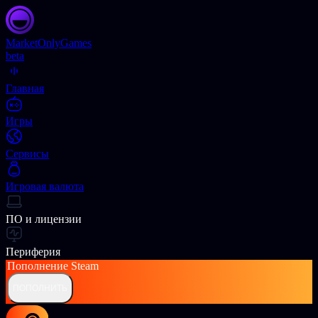
Market
OnlyGames
beta
Главная
Игры
Сервисы
Игровая валюта
ПО и лицензии
Периферия
Пополнение
Steam
ПОПОЛНИТЬ