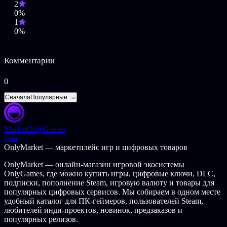
2
Игра которая проложила путь размазыванию бабушек. И
0%
коров.
1
Невозможное количество серёзно боящихся пешеходов.
0%
11 захватывающих и бодрящих ландшафтов.
Режим карьеры с 36 удовлетворяуще жестоких уровней.
Обгоняйте и уничтожайте соперников, чтобы
Комментарии
разблокировать 30 машин для игры!
Более 40 веселых усилений.
Отличный дизайн открытого мира, позволяющий вам
0
путешествовать по картам.
Спрятанные бонус локации.
Сначала
Популярные
Нелепо удовлетворяющий геимплэй в стиле аркады.
Геймплей:
Market
OnlyGames
beta
Главная задача игрока, это подняться по системе ранков с 99
OnlyMarket — маркетплейс игр и цифровых товаров
места до 1ого. Автомобиль игрока будет поставлен против
колличества оппонентов, которыми управляет компьютер в
OnlyMarket — онлайн-магазин игровой экосистемы
разых локациях: городах, шахтах, пустынных городах. Уровни
OnlyGames, где можно купить игры, цифровые ключи, DLC,
можно будет пройти тремя разными способами:
подписки, пополнение Steam, игровую валюту и товары для
популярных цифровых сервисов. Мы собираем в одном месте
Закончив все круги в гонке, как в обычных гонках.
удобный каталог для ПК-геймеров, пользователей Steam,
Разбив машины всех оппонентов.
любителей инди-проектов, новинок, предзаказов и
Убив всех пешеходов.
популярных релизов.