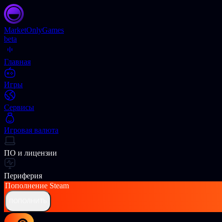
Market
OnlyGames
beta
Главная
Игры
Сервисы
Игровая валюта
ПО и лицензии
Периферия
Пополнение
Steam
ПОПОЛНИТЬ