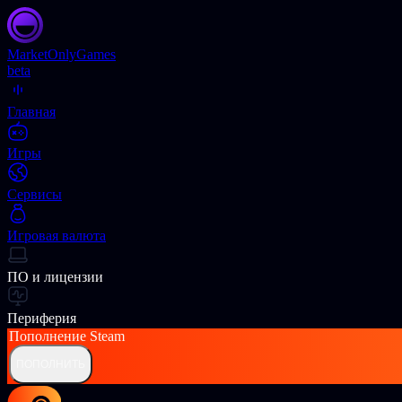
Market
OnlyGames
beta
Главная
Игры
Сервисы
Игровая валюта
ПО и лицензии
Периферия
Пополнение
Steam
ПОПОЛНИТЬ