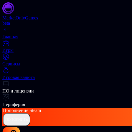
Market
OnlyGames
beta
Главная
Игры
Сервисы
Игровая валюта
ПО и лицензии
Периферия
Пополнение
Steam
ПОПОЛНИТЬ