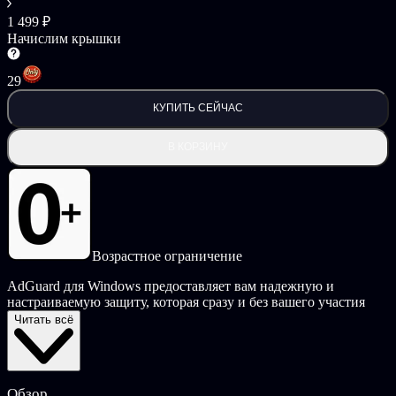
1 499 ₽
Начислим крышки
29
КУПИТЬ СЕЙЧАС
В КОРЗИНУ
Возрастное ограничение
AdGuard для Windows предоставляет вам надежную и
настраиваемую защиту, которая сразу и без вашего участия
фильтрует загрузку веб-страниц. AdGuard удаляет все
Читать всё
раздражающие объявления и всплывающие окна, блокирует
опасные сайты и не позволяет никому отслеживать ваши
действия в Интернете.
Обзор
Ключевые особенности: