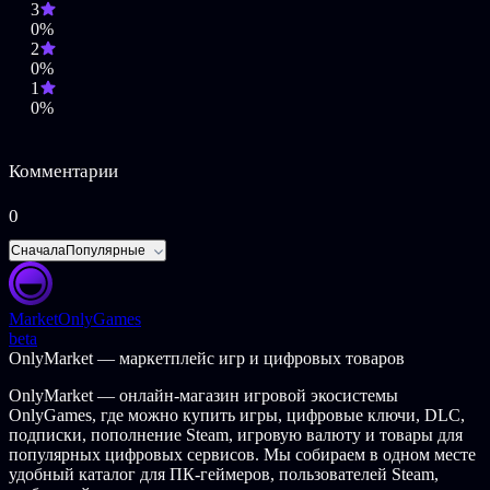
3
Информация о том, каким сайтам можно
0%
доверять. Благодаря совместной работе с Web of Trust,
2
пользователь всегда будет в курсе репутации сайтов,
0%
которые посещает, что позволит оградить себя от
1
сомнительных сайтов и онлайн-мошенников. Оценки
0%
сайтов в WOT формируются из мнений сообщества, в
котором миллионы пользователей делятся своим
опытом и находками.
Комментарии
0
Сначала
Популярные
Market
OnlyGames
beta
OnlyMarket — маркетплейс игр и цифровых товаров
OnlyMarket — онлайн-магазин игровой экосистемы
OnlyGames, где можно купить игры, цифровые ключи, DLC,
подписки, пополнение Steam, игровую валюту и товары для
популярных цифровых сервисов. Мы собираем в одном месте
удобный каталог для ПК-геймеров, пользователей Steam,