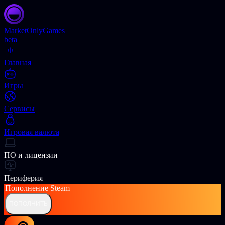
Market
OnlyGames
beta
Главная
Игры
Сервисы
Игровая валюта
ПО и лицензии
Периферия
Пополнение
Steam
ПОПОЛНИТЬ