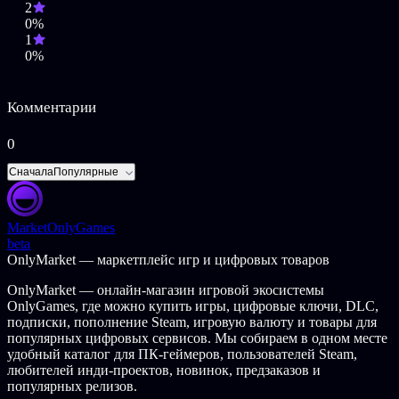
2
the Minifigure are trademarks of the LEGO Group. © 2015 The
0%
LEGO Group. Jurassic World is a trademark and copyright of
1
Universal Studios and Amblin Entertainment, Inc. Licensed by
0%
Universal Studios Licensing LLC. All Rights Reserved. All other
trademarks and copyrights are the property of their respective
owners. All rights reserved.WB GAMES LOGO, WB SHIELD: ™
Комментарии
& © Warner Bros. Entertainment Inc.(s22)
0
Сначала
Популярные
Market
OnlyGames
beta
OnlyMarket — маркетплейс игр и цифровых товаров
OnlyMarket — онлайн-магазин игровой экосистемы
OnlyGames, где можно купить игры, цифровые ключи, DLC,
подписки, пополнение Steam, игровую валюту и товары для
популярных цифровых сервисов. Мы собираем в одном месте
удобный каталог для ПК-геймеров, пользователей Steam,
любителей инди-проектов, новинок, предзаказов и
популярных релизов.