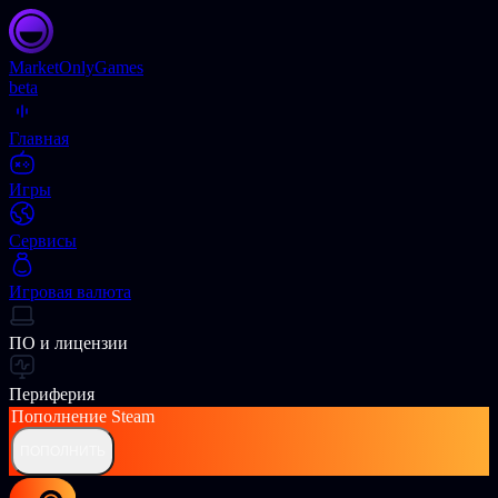
Market
OnlyGames
beta
Главная
Игры
Сервисы
Игровая валюта
ПО и лицензии
Периферия
Пополнение
Steam
ПОПОЛНИТЬ