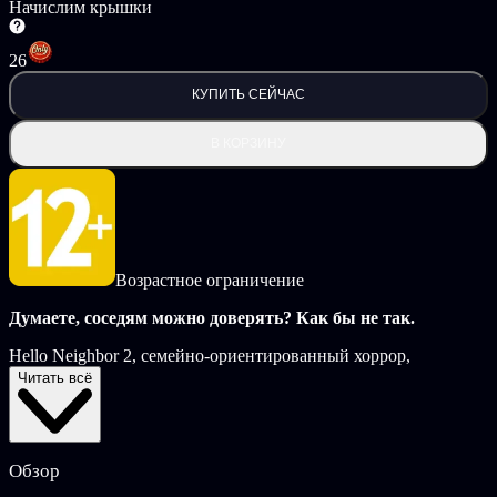
Начислим крышки
26
КУПИТЬ СЕЙЧАС
В КОРЗИНУ
Возрастное ограничение
Думаете, соседям можно доверять? Как бы не так.
Hello Neighbor 2, семейно-ориентированный хоррор,
приветствует вас в тихом, но полном секретов Рэйвен Бруксе.
Читать всё
Вы — ведущий расследование журналист, мечтающий
разгадать мрачные тайны своих соседей и раскрыть дело
мистера Питерсона, знаменитого антагониста Hello Neighbor
1.
Обзор
Скрывайтесь в тенях, ищите подсказки в загадках и бросьте