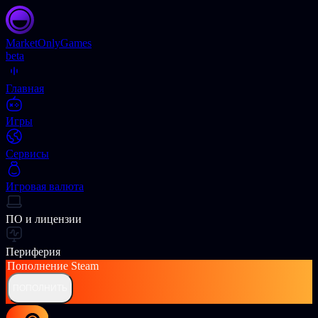
Market
OnlyGames
beta
Главная
Игры
Сервисы
Игровая валюта
ПО и лицензии
Периферия
Пополнение
Steam
ПОПОЛНИТЬ