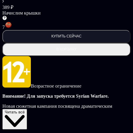
389 ₽
Начислим крышки
7
КУПИТЬ СЕЙЧАС
В КОРЗИНУ
Возрастное ограничение
Внимание! Для запуска требуется Syrian Warfare.
Новая сюжетная кампания посвящена драматическим
событиям декабря 2016 - марта 2017 годов, когда древний
Читать всё
город вновь оказался в руках террористов, и возникла угроза
быстрого продвижения врага вглубь территории,
контролируемой правительственными войсками, с выходом к
крупным городам. Однако, благодаря упорству Сирийской