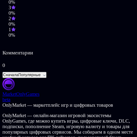
0%
3
Террористы также будут использовать вооружение, ранее не
0%
демонстрировавшееся в игре: в первую очередь это активно
2
используемые ИГИЛ американские автомобили Хамви,
0%
захваченные у Иракской армии, смертники на
1
тяжелобронированной технике, новые вариации "техничек".
0%
Комментарии
0
Сначала
Популярные
Market
OnlyGames
beta
OnlyMarket — маркетплейс игр и цифровых товаров
OnlyMarket — онлайн-магазин игровой экосистемы
OnlyGames, где можно купить игры, цифровые ключи, DLC,
подписки, пополнение Steam, игровую валюту и товары для
популярных цифровых сервисов. Мы собираем в одном месте