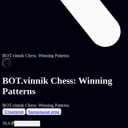
BOT.vinnik Chess: Winning Patterns
BOT.vinnik Chess: Winning
Patterns
BOT.vinnik Chess: Winning Patterns
Стратегия
Казуальная игра
39,9 ₽
С подпиской