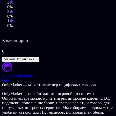
3
0%
2
0%
1
0%
Комментарии
0
Сначала
Популярные
Market
OnlyGames
beta
OnlyMarket — маркетплейс игр и цифровых товаров
OnlyMarket — онлайн-магазин игровой экосистемы
OnlyGames, где можно купить игры, цифровые ключи, DLC,
подписки, пополнение Steam, игровую валюту и товары для
популярных цифровых сервисов. Мы собираем в одном месте
удобный каталог для ПК-геймеров, пользователей Steam,