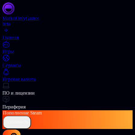
Market
OnlyGames
beta
Главная
Игры
Сервисы
Игровая валюта
ПО и лицензии
Периферия
Пополнение
Steam
ПОПОЛНИТЬ