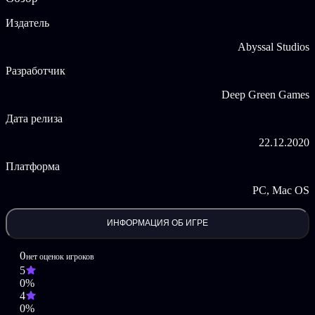
Аспекты дебютов организованы в 19 глав, чтобы
Издатель
повысить уровень ваших знаний
Сделано для энтузиастов шахмат энтузиастами шахмат
Abyssal Studios
Получайте удовольствие от своеобразного чувства
юмора BOT.vinnik!
Разработчик
Deep Green Games
Дата релиза
22.12.2020
Платформа
PC, Mac OS
ИНФОРМАЦИЯ ОБ ИГРЕ
0
нет оценок игроков
5
0%
4
0%