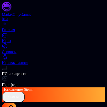
Market
OnlyGames
beta
Главная
Игры
Сервисы
Игровая валюта
ПО и лицензии
Периферия
Пополнение
Steam
ПОПОЛНИТЬ