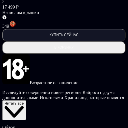
17 499 ₽
Начислим крышки
349
КУПИТЬ СЕЙЧАС
В КОРЗИНУ
Возрастное ограничение
Исследуйте совершенно новые регионы Кайроса с двумя
дополнительными Искателями Хранилища, которые появятся
после запуска в издании Borderlands 4 Super Deluxe Edition.
Читать всё
Пройдите все новые сюжетные и дополнительные миссии,
столкнитесь с новыми испытаниями и зловещими недругами!
Издание Super Deluxe Edition включает в себя весь контент
издания Deluxe Edition, а также массу дополнительного
Обзор