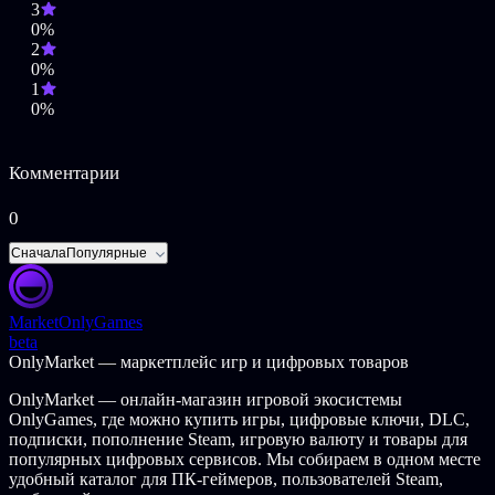
3
Новые предметы стиля для ЭХО-4
0%
Новые предметы стиля для автомобилей
2
0%
1
0%
Borderlands 4 — это захватывающий экшен, безбашенные
Искатели Хранилища и миллиарды единиц дикого
смертоносного оружия, которые ждут вас на совершенно
Комментарии
новой планете, управляемой безжалостным тираном.
Отправляйтесь на Кайрос в качестве одного из четырех новых
0
Искателей Хранилища, стремящихся к богатству и славе.
Овладевайте мощными Активными навыками, настаивайте
Сначала
Популярные
свою сборку с помощью разветвленных Древ навыков и
доминируйте над врагами благодаря динамичным
двигательным способностям.
Market
OnlyGames
beta
Освободитесь от деспотичного Хранителя Времени,
OnlyMarket — маркетплейс игр и цифровых товаров
безжалостного диктатора, который господствует над массами,
находясь на вершине власти. Сейчас катастрофа, которая
OnlyMarket — онлайн-магазин игровой экосистемы
может изменить мир, угрожает его идеальному Ордену, сея
OnlyGames, где можно купить игры, цифровые ключи, DLC,
Хаос по всей планете.
подписки, пополнение Steam, игровую валюту и товары для
популярных цифровых сервисов. Мы собираем в одном месте
БУДЬТЕ БЕЗБАШЕННЫМ
удобный каталог для ПК-геймеров, пользователей Steam,