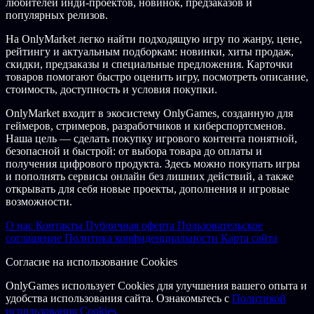
любителей инди-проектов, новинок, предзаказов и
Станьте непобедимой боевой силой, уничтожающей врагов с
популярных релизов.
помощью совершенно нового арсенала потрясающего оружия.
Перемещайтесь по Borderlands как никогда раньше —
На OnlyMarket легко найти подходящую игру по жанру, цене,
совершайте двойные прыжки, скользите, уворачивайтесь и
рейтингу и актуальным подборкам: новинки, хиты продаж,
вступайте в схватки, сея смерть со всех сторон. Применяйте
скидки, предзаказы и специальные предложения. Карточки
разрушительные активные навыки, раскрывающие
товаров помогают быстро оценить игру, посмотреть описание,
уникальные способности вашего Искателя Хранилища.
стоимость, доступность и условия покупки.
Создайте свою идеальную сборку с помощью ветвящихся древ
навыков и увлекательной погони за добычей, полной
OnlyMarket входит в экосистему OnlyGames, созданную для
взрывоопасного оружия и мощного снаряжения.
геймеров, стримеров, разработчиков и киберспортсменов.
Наша цель — сделать покупку игрового контента понятной,
СРАЖАЙТЕСЬ В ОДИНОЧКУ ИЛИ В КОМАНДЕ
безопасной и быстрой: от выбора товара до оплаты и
получения цифрового продукта. Здесь можно покупать игры
Сеять хаос по всему Кайросу — да, это здорово делать одному,
и пополнять сервисы онлайн без лишних действий, а также
но еще лучше с друзьями в сплитскрине для 2 игроков или в
открывать для себя новые проекты, дополнения и игровые
совместной игре онлайн до 4 игроков.*** Borderlands 4
возможности.
создана для совместной игры с самих основ, чтобы вы могли
играть как пожелаете. Охотитесь ли вы за добычей,
О нас
Контакты
Публичная оферта
Пользовательское
выполняете миссии или свободно бродите, настройка уровней
соглашение
Политика конфиденциальности
Карта сайта
и индивидуальной сложности помогут вам собраться вместе и
весело провести время.
Согласие на использование Cookies
МЕНЬШЕ ГРАНИЦ, БОЛЬШЕ ЗЕМЕЛЬ
OnlyGames использует Cookies для улучшения вашего опыта и
удобства использования сайта. Ознакомьтесь с
Политикой
Свободно исследуйте огромный и опасный мир,
использования Cookies.