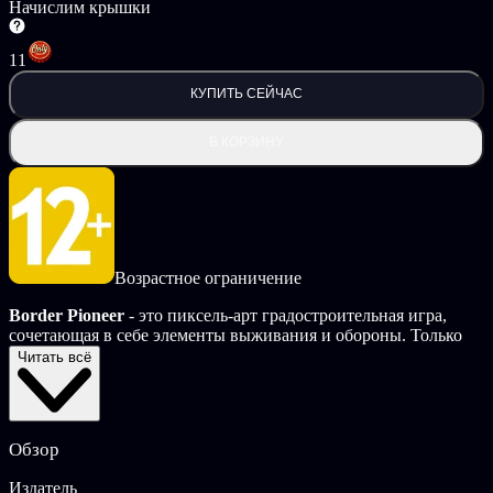
Начислим крышки
11
КУПИТЬ СЕЙЧАС
В КОРЗИНУ
Возрастное ограничение
Border Pioneer
- это пиксель-арт градостроительная игра,
сочетающая в себе элементы выживания и обороны. Только
что окончив академию, вы должны доказать свою
Читать всё
состоятельность, отправившись в пограничный мир.
Встречайте местные опасности, управляйте ресурсами,
стройте города и расширяйте границы королевства на
неизведанные территории!
Обзор
Постройте свою деревню
Издатель