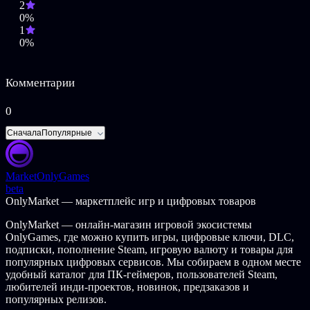
2
принимайте важнейшие решения, чтобы обеспечить его
0%
выживание и рост.
1
0%
Border Pioneer предлагает уникальное сочетание стратегии
строительства города и оборонительного геймплея. Сможете
ли вы приручить дикую границу и стать самым легендарным
Комментарии
первопроходцем в мире?
0
Сначала
Популярные
Market
OnlyGames
beta
OnlyMarket — маркетплейс игр и цифровых товаров
OnlyMarket — онлайн-магазин игровой экосистемы
OnlyGames, где можно купить игры, цифровые ключи, DLC,
подписки, пополнение Steam, игровую валюту и товары для
популярных цифровых сервисов. Мы собираем в одном месте
удобный каталог для ПК-геймеров, пользователей Steam,
любителей инди-проектов, новинок, предзаказов и
популярных релизов.