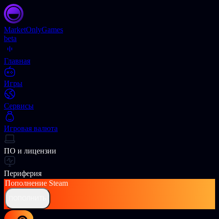
Market
OnlyGames
beta
Главная
Игры
Сервисы
Игровая валюта
ПО и лицензии
Периферия
Пополнение
Steam
ПОПОЛНИТЬ