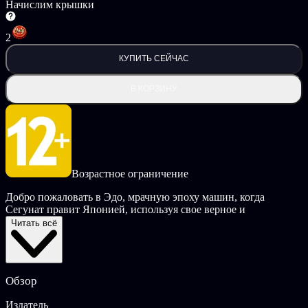
Начислим крышки
2
КУПИТЬ СЕЙЧАС
В КОРЗИНУ
Возрастное ограничение
Добро пожаловать в Эдо, мрачную эпоху машин, когда
Сегунат правит Японией, используя свое верное и
безжалостное оружие — вас.
Читать всё
Вы выполняете приказы. Подчиняетесь. Убиваете.
Пока вас не лишают зрения, вынуждая учиться «видеть» мир
Обзор
в ином свете…
Ключевые особенности:
Издатель