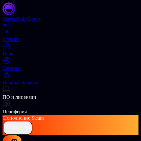
Market
OnlyGames
beta
Главная
Игры
Сервисы
Игровая валюта
ПО и лицензии
Периферия
Пополнение
Steam
ПОПОЛНИТЬ