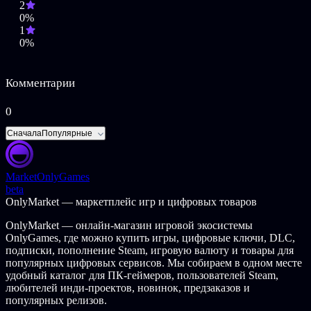
2
0%
Встаньте на путь Кибер-Самурая и присоединитесь к нашему
1
сообществу в Discord!
0%
Комментарии
0
Сначала
Популярные
Market
OnlyGames
beta
OnlyMarket — маркетплейс игр и цифровых товаров
OnlyMarket — онлайн-магазин игровой экосистемы
OnlyGames, где можно купить игры, цифровые ключи, DLC,
подписки, пополнение Steam, игровую валюту и товары для
популярных цифровых сервисов. Мы собираем в одном месте
удобный каталог для ПК-геймеров, пользователей Steam,
любителей инди-проектов, новинок, предзаказов и
популярных релизов.