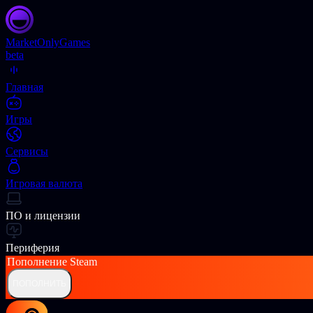
Market
OnlyGames
beta
Главная
Игры
Сервисы
Игровая валюта
ПО и лицензии
Периферия
Пополнение
Steam
ПОПОЛНИТЬ