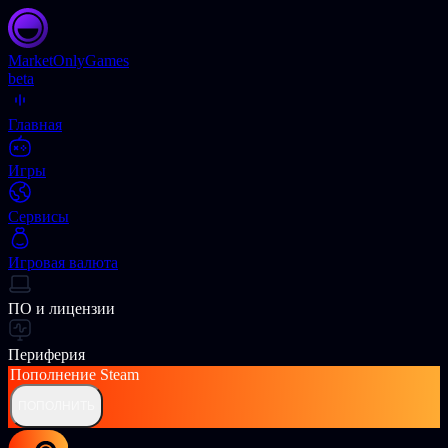
Market
OnlyGames
beta
Главная
Игры
Сервисы
Игровая валюта
ПО и лицензии
Периферия
Пополнение
Steam
ПОПОЛНИТЬ