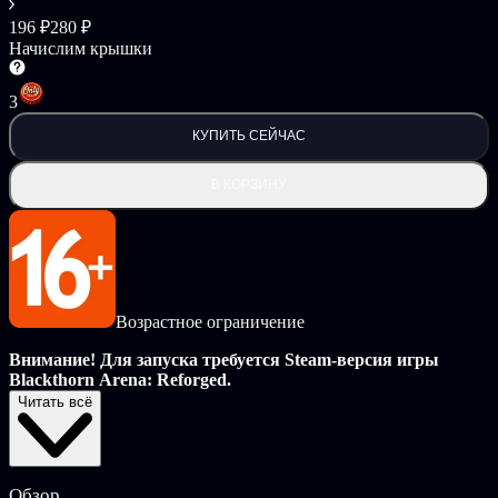
196 ₽
280 ₽
Начислим крышки
3
КУПИТЬ СЕЙЧАС
В КОРЗИНУ
Возрастное ограничение
Внимание! Для запуска требуется Steam-версия игры
Blackthorn Arena: Reforged.
Читать всё
Откройте для себя невиданный ранее контент и легендарный
набор оружия и доспехов
Полный легендарный набор доспехов - Набор Славы
Обзор
Королевства (Шлем, Верхний и нижний)