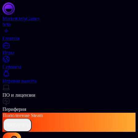
Market
OnlyGames
beta
Главная
Игры
Сервисы
Игровая валюта
ПО и лицензии
Периферия
Пополнение
Steam
ПОПОЛНИТЬ