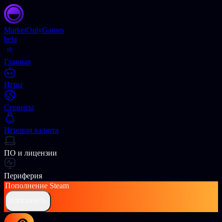
Market
OnlyGames
beta
Главная
Игры
Сервисы
Игровая валюта
ПО и лицензии
Периферия
Пополнение
Steam
ПОПОЛНИТЬ