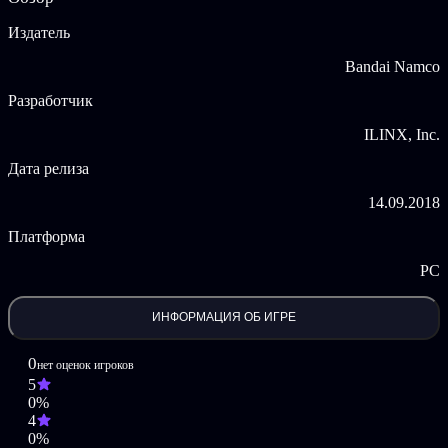
©YUKI TABATA/SHUEISHA, TV TOKYO, BLACK CLOVER
PROJECT
Издатель
©2018 BANDAI NAMCO Entertainment Inc.
Bandai Namco
Разработчик
ILINX, Inc.
Дата релиза
14.09.2018
Платформа
PC
ИНФОРМАЦИЯ ОБ ИГРЕ
0
нет оценок игроков
5
0%
4
0%