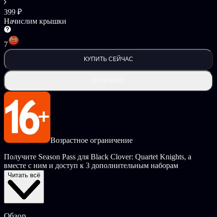
399 ₽
Начислим крышки
7
КУПИТЬ СЕЙЧАС
В КОРЗИНУ
Возрастное ограничение
Получите Season Pass для Black Clover: Quartet Knights, а
вместе с ним и доступ к 3 дополнительным наборам
материалов.
Читать всё
Бонус Season Pass:
Набор летних костюмов Black Clover: Quartet Knights.
Обзор