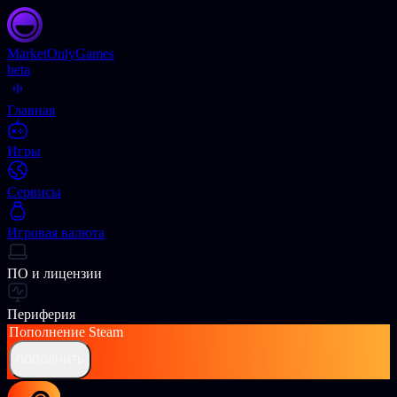
Market
OnlyGames
beta
Главная
Игры
Сервисы
Игровая валюта
ПО и лицензии
Периферия
Пополнение
Steam
ПОПОЛНИТЬ