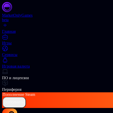
Market
OnlyGames
beta
Главная
Игры
Сервисы
Игровая валюта
ПО и лицензии
Периферия
Пополнение
Steam
ПОПОЛНИТЬ